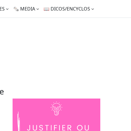
TES
🗞️ MEDIA
📖 DICOS/ENCYCLOS
te