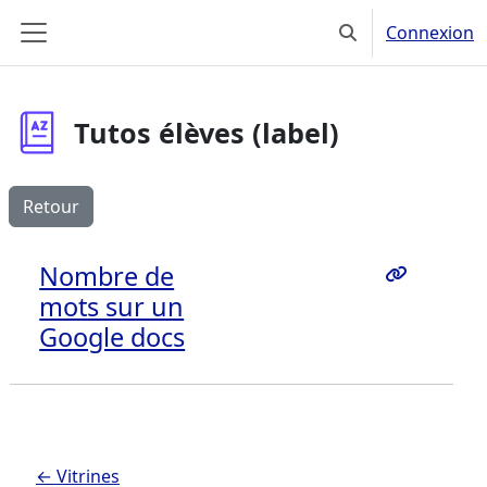
Passer au contenu principal
Connexion
Activer/désactiver
Panneau latéral
Tutos élèves (label)
Retour
Nombre de
mots sur un
Google docs
← Vitrines