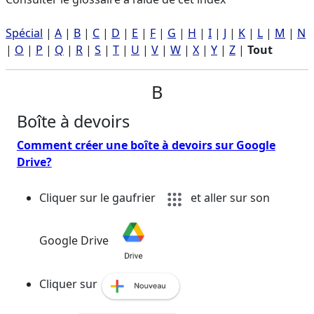
Spécial
|
A
|
B
|
C
|
D
|
E
|
F
|
G
|
H
|
I
|
J
|
K
|
L
|
M
|
N
|
O
|
P
|
Q
|
R
|
S
|
T
|
U
|
V
|
W
|
X
|
Y
|
Z
|
Tout
B
Boîte à devoirs
Comment créer une boîte à devoirs sur Google
Drive?
Cliquer sur le gaufrier
et aller sur son
Google Drive
Cliquer sur