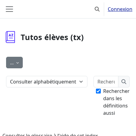
Passer au contenu principal
Connexion
Activer/désactiver
Panneau latéral
Tutos élèves (tx)
Exporter des articles
...
Recher
Consulter le glossaire à l’aide de cet index
Rech
Rechercher
dans les
définitions
aussi
Consulter le glossaire à l’aide de cet index